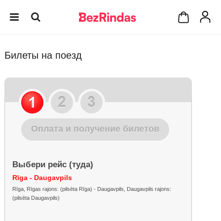
Билеты на поезд
Оплата и получение билетов
Выбери рейс (туда)
Rīga - Daugavpils
Rīga, Rīgas rajons: (pilsēta Rīga) - Daugavpils, Daugavpils rajons:
(pilsēta Daugavpils)