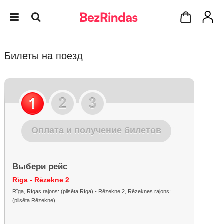
Билеты на поезд
Оплата и получение билетов
Выбери рейс
Rīga - Rēzekne 2
Rīga, Rīgas rajons: (pilsēta Rīga) - Rēzekne 2, Rēzeknes rajons:
(pilsēta Rēzekne)