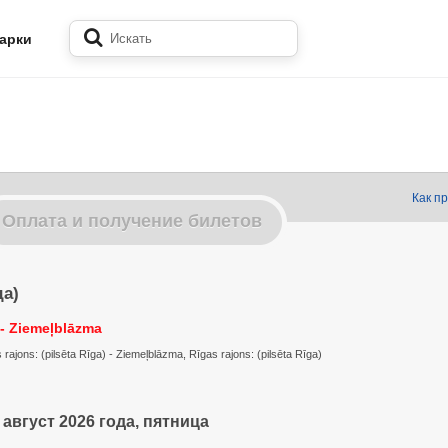
арки
Как п
Оплата и получение билетов
да)
- Ziemeļblāzma
ajons: (pilsēta Rīga) - Ziemeļblāzma, Rīgas rajons: (pilsēta Rīga)
 август 2026 года, пятница