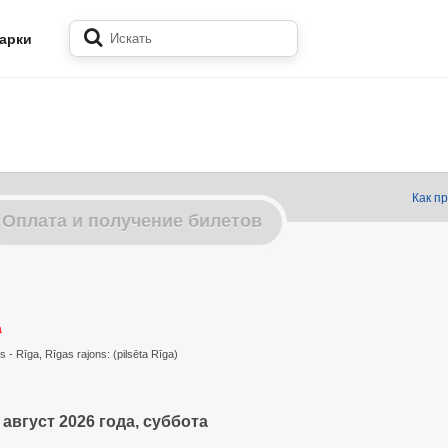
арки
Как п
Оплата и получение билетов
a
s - Rīga, Rīgas rajons: (pilsēta Rīga)
 август 2026 года, суббота