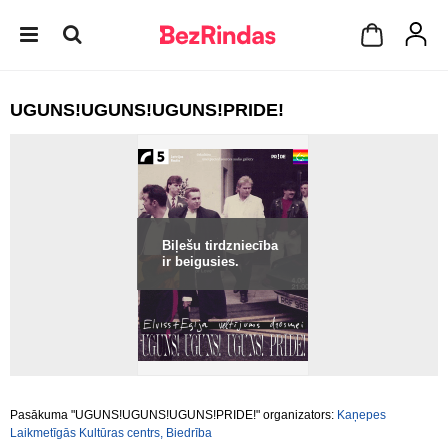
UGUNS!UGUNS!UGUNS!PRIDE!
Biļešu tirdzniecība
ir beigusies.
Pasākuma "UGUNS!UGUNS!UGUNS!PRIDE!" organizators:
Kaņepes
Laikmetīgās Kultūras centrs, Biedrība