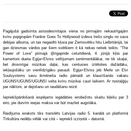
Pagājušā gadsimta astoņdesmitajos viena no pirmajām nekautrīgajām
kvīru popgrupām Frankie Goes To Hollywood izdeva trešo singlu no sava
debijas albuma, un tas negaidīti kļuva par Ziemsvētku hitu Lielbritānijā, lai
gan dziesmas vārdos par šiem svētkiem it kā nekas netiek teikts. “The
Power of Love” pirmajā @rigapride ceturtdienā, 4. jūnijā kļūs par
kamertoni dueta Egija+Elviss veltījumam sentimentālākai, ne tik skaļai,
bet drosmīgai mūzikas daļai, kas centusies iztēloties dažādāku,
iekļaujošāku un vienlīdzīgāku pasauli. Egija+Elviss jeb Meile un Elvi
Soulsystems savu ikmēneša radio pārraidi un klausīšanās vakaru
UGUNS!UGUNS!UGUNS! velta kvīru mūzikai cauri laikiem. Ar nostaļģiju
par nāktoni, ar dejošanu un raudāšanu reizē.
Iepriekšpārdošanā iespējams iegādāties ierobežotu skaitu biļešu par 3
eiro, pie durvīm ieejas maksa var būt mazliet augstāka.
Raidījuma ieraksts tiks translēts Latvijas radio 5. kanālā un platformā
Tīrkultūra nedēļu vēlāk vai citā – iepriekš izziņotā – datumā.