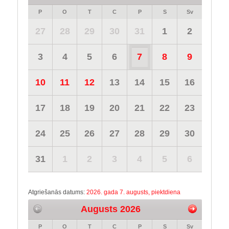
P
O
T
C
P
S
Sv
27
28
29
30
31
1
2
3
4
5
6
7
8
9
10
11
12
13
14
15
16
17
18
19
20
21
22
23
24
25
26
27
28
29
30
31
1
2
3
4
5
6
Atgriešanās datums:
2026. gada 7. augusts, piektdiena
Augusts 2026
P
O
T
C
P
S
Sv