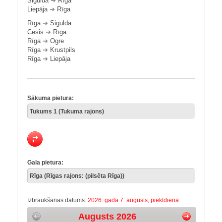
Sigulda
➔
Rīga
Liepāja
➔
Rīga
Rīga
➔
Sigulda
Cēsis
➔
Rīga
Rīga
➔
Ogre
Rīga
➔
Krustpils
Rīga
➔
Liepāja
Sākuma pietura:
Gala pietura:
Izbraukšanas datums:
2026. gada 7. augusts, piektdiena
Augusts 2026