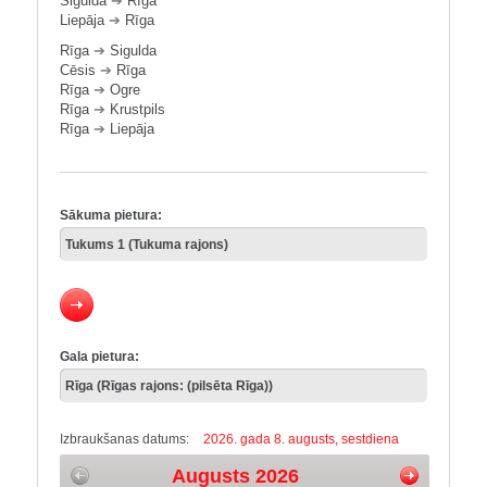
Sigulda
➔
Rīga
Liepāja
➔
Rīga
Rīga
➔
Sigulda
Cēsis
➔
Rīga
Rīga
➔
Ogre
Rīga
➔
Krustpils
Rīga
➔
Liepāja
Sākuma pietura:
Gala pietura:
Izbraukšanas datums:
2026. gada 8. augusts, sestdiena
Augusts 2026