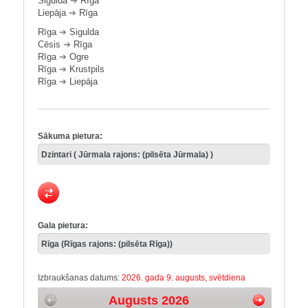
Sigulda
➔
Rīga
Liepāja
➔
Rīga
Rīga
➔
Sigulda
Cēsis
➔
Rīga
Rīga
➔
Ogre
Rīga
➔
Krustpils
Rīga
➔
Liepāja
Sākuma pietura:
Gala pietura:
Izbraukšanas datums:
2026. gada 9. augusts, svētdiena
Augusts 2026