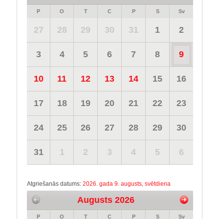
P
O
T
C
P
S
Sv
27
28
29
30
31
1
2
3
4
5
6
7
8
9
10
11
12
13
14
15
16
17
18
19
20
21
22
23
24
25
26
27
28
29
30
31
1
2
3
4
5
6
Atgriešanās datums:
2026. gada 9. augusts, svētdiena
Augusts 2026
P
O
T
C
P
S
Sv