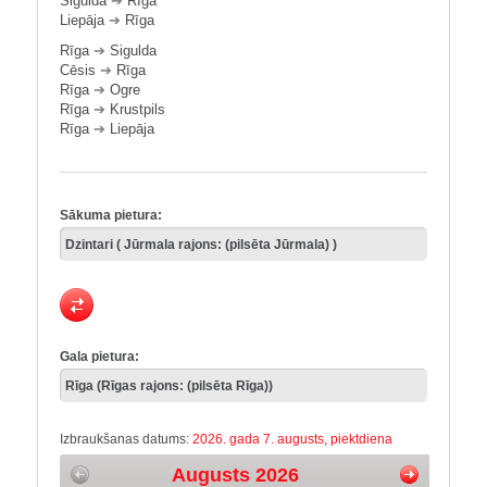
Sigulda
➔
Rīga
Liepāja
➔
Rīga
Rīga
➔
Sigulda
Cēsis
➔
Rīga
Rīga
➔
Ogre
Rīga
➔
Krustpils
Rīga
➔
Liepāja
Sākuma pietura:
Gala pietura:
Izbraukšanas datums:
2026. gada 7. augusts, piektdiena
Augusts 2026