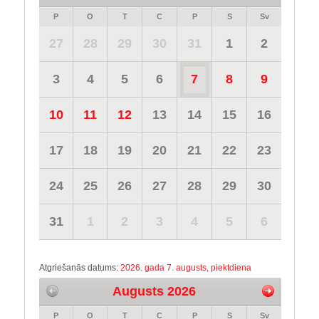
P
O
T
C
P
S
Sv
27
28
29
30
31
1
2
3
4
5
6
7
8
9
10
11
12
13
14
15
16
17
18
19
20
21
22
23
24
25
26
27
28
29
30
31
1
2
3
4
5
6
Atgriešanās datums:
2026. gada 7. augusts, piektdiena
Augusts 2026
P
O
T
C
P
S
Sv