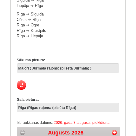
Sigulda
➔
Rīga
Liepāja
➔
Rīga
Rīga
➔
Sigulda
Cēsis
➔
Rīga
Rīga
➔
Ogre
Rīga
➔
Krustpils
Rīga
➔
Liepāja
Sākuma pietura:
Gala pietura:
Izbraukšanas datums:
2026. gada 7. augusts, piektdiena
Augusts 2026