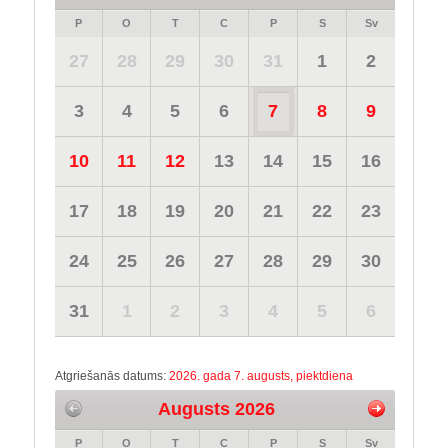
P
O
T
C
P
S
Sv
27
28
29
30
31
1
2
3
4
5
6
7
8
9
10
11
12
13
14
15
16
17
18
19
20
21
22
23
24
25
26
27
28
29
30
31
1
2
3
4
5
6
Atgriešanās datums:
2026. gada 7. augusts, piektdiena
Augusts 2026
P
O
T
C
P
S
Sv