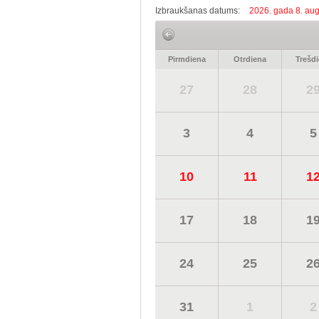
Izbraukšanas datums:
2026. gada 8. aug
Pirmdiena
Otrdiena
Trešd
27
28
2
3
4
5
10
11
1
17
18
1
24
25
2
31
1
2