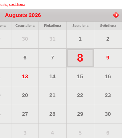
usts, sestdiena
Augusts 2026
iena
Ceturtdiena
Piektdiena
Sestdiena
Svētdiena
9
30
31
1
2
8
6
7
9
2
13
14
15
16
9
20
21
22
23
6
27
28
29
30
3
4
5
6