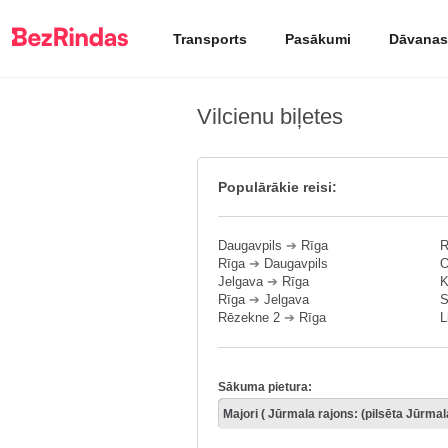
Transports
Pasākumi
Dāvanas
Vilcienu biļetes
Populārākie reisi:
Daugavpils
➔
Rīga
R
Rīga
➔
Daugavpils
O
Jelgava
➔
Rīga
K
Rīga
➔
Jelgava
S
Rēzekne 2
➔
Rīga
L
Sākuma pietura: