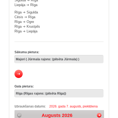
Sigulda
➔
Rīga
Liepāja
➔
Rīga
Rīga
➔
Sigulda
Cēsis
➔
Rīga
Rīga
➔
Ogre
Rīga
➔
Krustpils
Rīga
➔
Liepāja
Sākuma pietura:
Gala pietura:
Izbraukšanas datums:
2026. gada 7. augusts, piektdiena
Augusts 2026