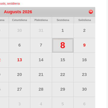
usts, sestdiena
Augusts 2026
iena
Ceturtdiena
Piektdiena
Sestdiena
Svētdiena
9
30
31
1
2
8
6
7
9
2
13
14
15
16
9
20
21
22
23
6
27
28
29
30
3
4
5
6