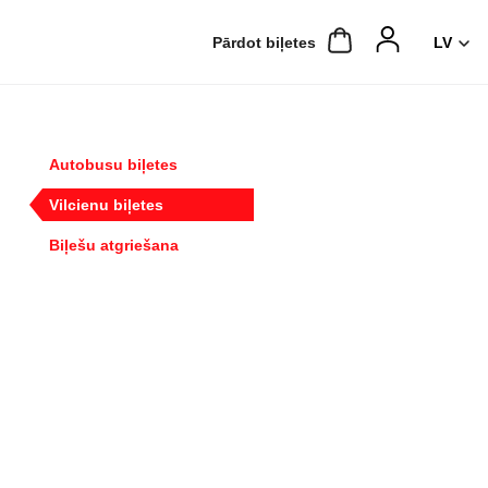
Pārdot biļetes
Autobusu biļetes
Vilcienu biļetes
Biļešu atgriešana