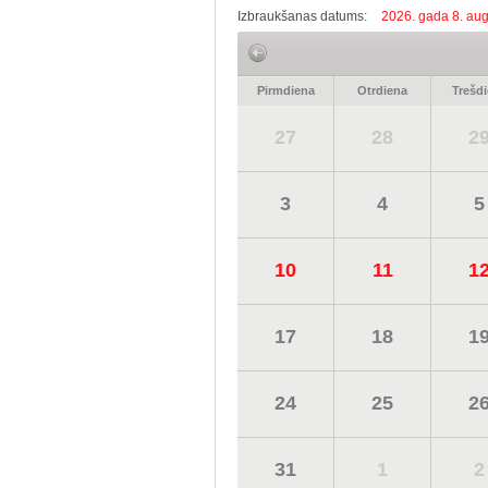
Izbraukšanas datums:
2026. gada 8. aug
Pirmdiena
Otrdiena
Trešd
27
28
2
3
4
5
10
11
1
17
18
1
24
25
2
31
1
2