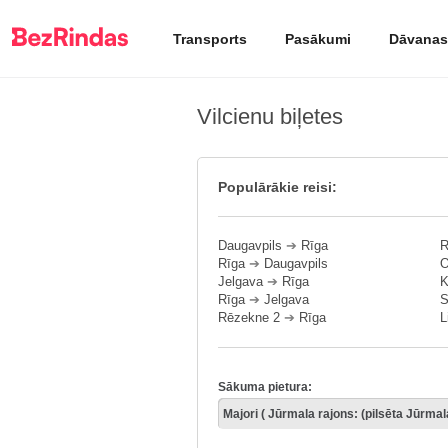
Transports
Pasākumi
Dāvanas
Vilcienu biļetes
Populārākie reisi:
Daugavpils
➔
Rīga
R
Rīga
➔
Daugavpils
O
Jelgava
➔
Rīga
K
Rīga
➔
Jelgava
S
Rēzekne 2
➔
Rīga
L
Sākuma pietura: