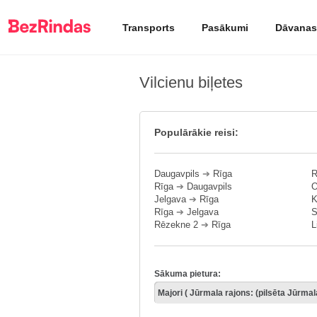
Transports
Pasākumi
Dāvanas
Vilcienu biļetes
Populārākie reisi:
Daugavpils
➔
Rīga
R
Rīga
➔
Daugavpils
O
Jelgava
➔
Rīga
K
Rīga
➔
Jelgava
S
Rēzekne 2
➔
Rīga
L
Sākuma pietura: