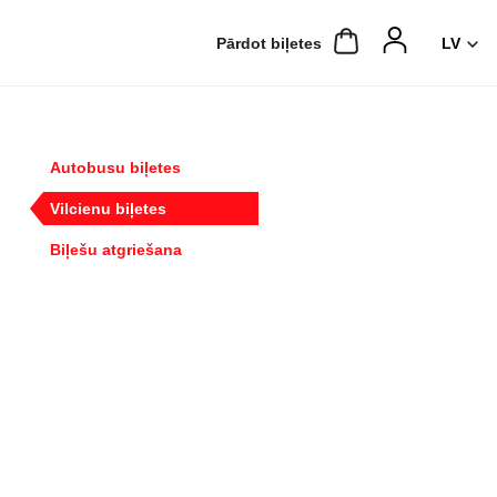
Pārdot biļetes
Autobusu biļetes
Vilcienu biļetes
Biļešu atgriešana