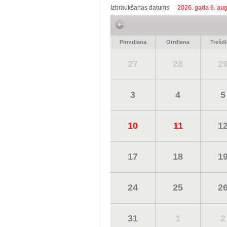
Izbraukšanas datums:
2026. gada 6. aug
Pirmdiena
Otrdiena
Trešd
27
28
2
3
4
5
10
11
1
17
18
1
24
25
2
31
1
2