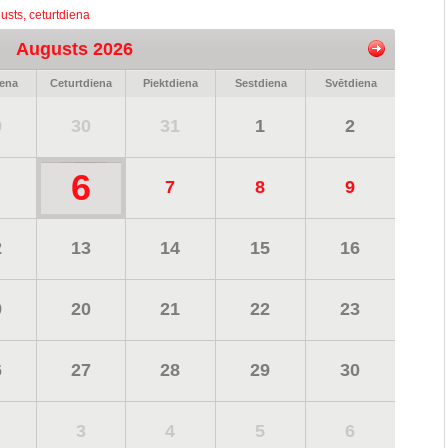
usts, ceturtdiena
Augusts 2026
iena
Ceturtdiena
Piektdiena
Sestdiena
Svētdiena
9
30
31
1
2
6
7
8
9
2
13
14
15
16
9
20
21
22
23
6
27
28
29
30
3
4
5
6