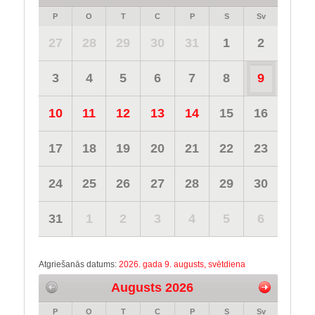
P
O
T
C
P
S
Sv
27
28
29
30
31
1
2
3
4
5
6
7
8
9
10
11
12
13
14
15
16
17
18
19
20
21
22
23
24
25
26
27
28
29
30
31
1
2
3
4
5
6
Atgriešanās datums:
2026. gada 9. augusts, svētdiena
Augusts 2026
P
O
T
C
P
S
Sv