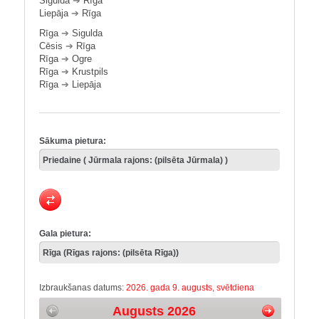
Sigulda
➔
Rīga
Liepāja
➔
Rīga
Rīga
➔
Sigulda
Cēsis
➔
Rīga
Rīga
➔
Ogre
Rīga
➔
Krustpils
Rīga
➔
Liepāja
Sākuma pietura:
Gala pietura:
Izbraukšanas datums:
2026. gada 9. augusts, svētdiena
Augusts 2026