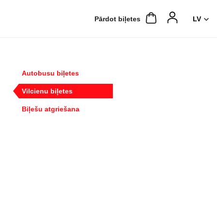
Pārdot biļetes
Autobusu biļetes
Vilcienu biļetes
Biļešu atgriešana