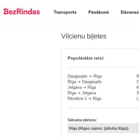
Transports
Pasākumi
Dāvanas
Vilcienu biļetes
Populārākie reisi:
Daugavpils
➔
Rīga
R
Rīga
➔
Daugavpils
O
Jelgava
➔
Rīga
K
Rīga
➔
Jelgava
S
Rēzekne 2
➔
Rīga
L
Sākuma pietura: