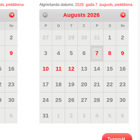
ts, piektdiena
Atgriešanās datums:
2026. gada 7. augusts, piektdiena
Augusts 2026
Sv
P
O
T
C
P
S
Sv
2
27
28
29
30
31
1
2
9
3
4
5
6
7
8
9
5
16
10
11
12
13
14
15
16
2
23
17
18
19
20
21
22
23
9
30
24
25
26
27
28
29
30
6
31
1
2
3
4
5
6
Turpināt