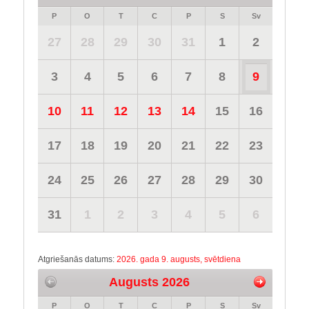
P
O
T
C
P
S
Sv
27
28
29
30
31
1
2
3
4
5
6
7
8
9
10
11
12
13
14
15
16
17
18
19
20
21
22
23
24
25
26
27
28
29
30
31
1
2
3
4
5
6
Atgriešanās datums:
2026. gada 9. augusts, svētdiena
Augusts 2026
P
O
T
C
P
S
Sv