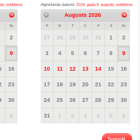
ts, svētdiena
Atgriešanās datums:
2026. gada 9. augusts, svētdiena
Augusts 2026
Sv
P
O
T
C
P
S
Sv
2
27
28
29
30
31
1
2
9
3
4
5
6
7
8
9
5
16
10
11
12
13
14
15
16
2
23
17
18
19
20
21
22
23
9
30
24
25
26
27
28
29
30
6
31
1
2
3
4
5
6
Turpināt