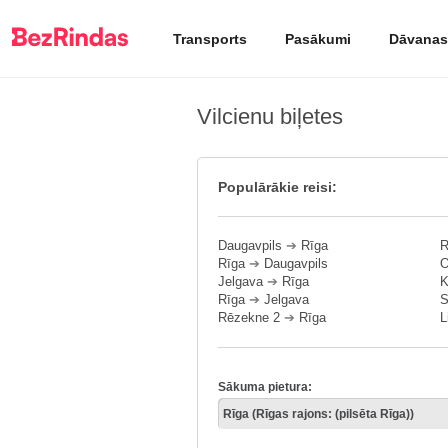
Transports
Pasākumi
Dāvanas
Vilcienu biļetes
Populārākie reisi:
Daugavpils
➔
Rīga
R
Rīga
➔
Daugavpils
O
Jelgava
➔
Rīga
K
Rīga
➔
Jelgava
S
Rēzekne 2
➔
Rīga
L
Sākuma pietura: