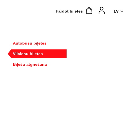
Pārdot biļetes
Autobusu biļetes
Vilcienu biļetes
Biļešu atgriešana