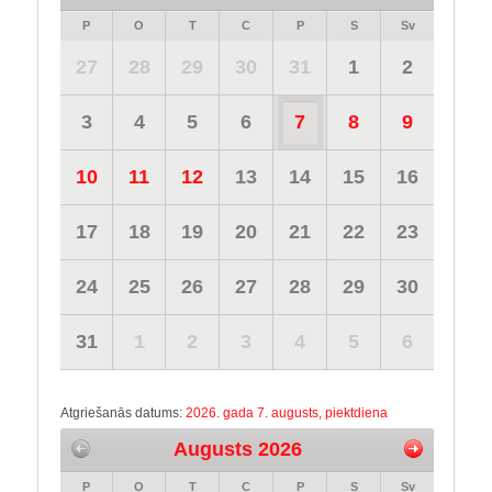
P
O
T
C
P
S
Sv
27
28
29
30
31
1
2
3
4
5
6
7
8
9
10
11
12
13
14
15
16
17
18
19
20
21
22
23
24
25
26
27
28
29
30
31
1
2
3
4
5
6
Atgriešanās datums:
2026. gada 7. augusts, piektdiena
Augusts 2026
P
O
T
C
P
S
Sv