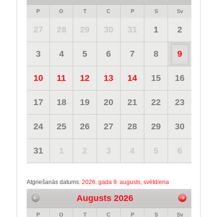
P
O
T
C
P
S
Sv
27
28
29
30
31
1
2
3
4
5
6
7
8
9
10
11
12
13
14
15
16
17
18
19
20
21
22
23
24
25
26
27
28
29
30
31
1
2
3
4
5
6
Atgriešanās datums:
2026. gada 9. augusts, svētdiena
Augusts 2026
P
O
T
C
P
S
Sv