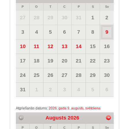
P
O
T
C
P
S
Sv
27
28
29
30
31
1
2
3
4
5
6
7
8
9
10
11
12
13
14
15
16
17
18
19
20
21
22
23
24
25
26
27
28
29
30
31
1
2
3
4
5
6
Atgriešanās datums:
2026. gada 9. augusts, svētdiena
Augusts 2026
P
O
T
C
P
S
Sv