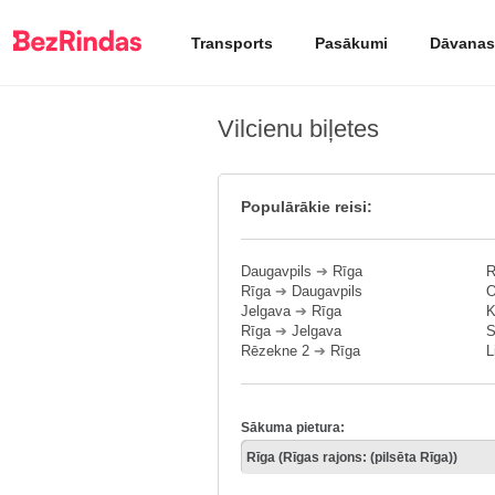
Transports
Pasākumi
Dāvanas
Vilcienu biļetes
Populārākie reisi:
Daugavpils
➔
Rīga
R
Rīga
➔
Daugavpils
O
Jelgava
➔
Rīga
K
Rīga
➔
Jelgava
S
Rēzekne 2
➔
Rīga
L
Sākuma pietura: