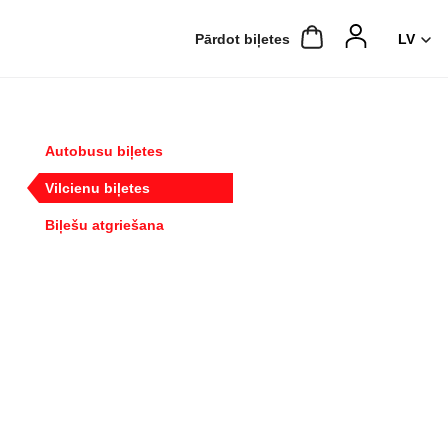
Pārdot biļetes
Autobusu biļetes
Vilcienu biļetes
Biļešu atgriešana