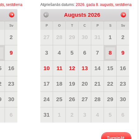
ts, sestdiena
Atgriešanās datums:
2026. gada 8. augusts, sestdiena
Augusts 2026
Sv
P
O
T
C
P
S
Sv
2
27
28
29
30
31
1
2
9
3
4
5
6
7
8
9
5
16
10
11
12
13
14
15
16
2
23
17
18
19
20
21
22
23
9
30
24
25
26
27
28
29
30
6
31
1
2
3
4
5
6
Turpināt