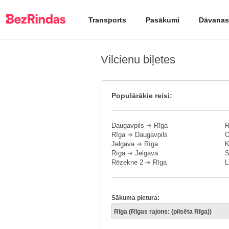
Transports
Pasākumi
Dāvanas
Vilcienu biļetes
Populārākie reisi:
Daugavpils
➔
Rīga
R
Rīga
➔
Daugavpils
O
Jelgava
➔
Rīga
K
Rīga
➔
Jelgava
S
Rēzekne 2
➔
Rīga
L
Sākuma pietura: