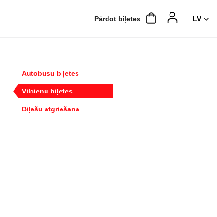
Pārdot biļetes
Autobusu biļetes
Vilcienu biļetes
Biļešu atgriešana