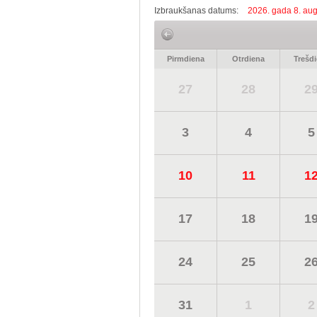
Izbraukšanas datums:
2026. gada 8. aug
Pirmdiena
Otrdiena
Trešd
27
28
2
3
4
5
10
11
1
17
18
1
24
25
2
31
1
2