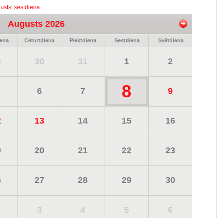
usts, sestdiena
Augusts 2026
iena
Ceturtdiena
Piektdiena
Sestdiena
Svētdiena
9
30
31
1
2
8
6
7
9
2
13
14
15
16
9
20
21
22
23
6
27
28
29
30
3
4
5
6