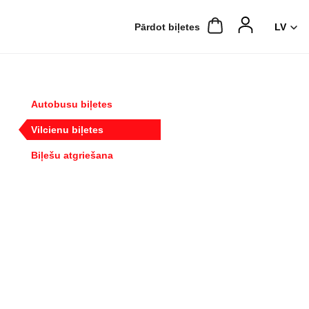
Pārdot biļetes
Autobusu biļetes
Vilcienu biļetes
Biļešu atgriešana