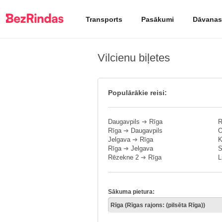
Transports
Pasākumi
Dāvanas
Vilcienu biļetes
Populārākie reisi:
Daugavpils
➔
Rīga
R
Rīga
➔
Daugavpils
O
Jelgava
➔
Rīga
K
Rīga
➔
Jelgava
S
Rēzekne 2
➔
Rīga
L
Sākuma pietura: