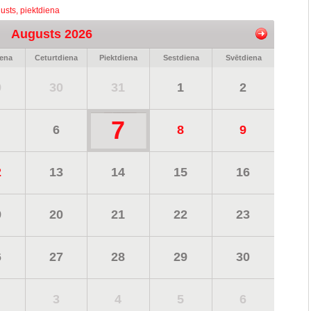
usts, piektdiena
Augusts 2026
iena
Ceturtdiena
Piektdiena
Sestdiena
Svētdiena
9
30
31
1
2
7
6
8
9
2
13
14
15
16
9
20
21
22
23
6
27
28
29
30
3
4
5
6