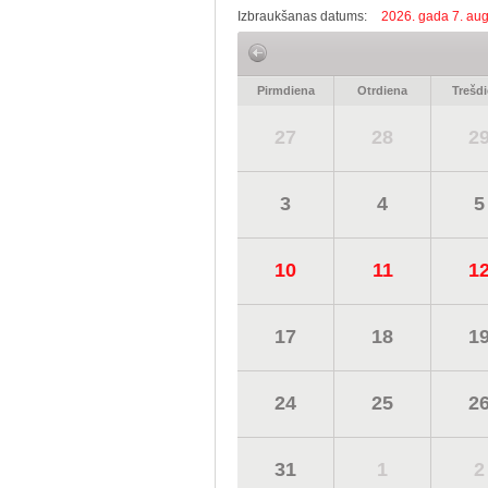
Izbraukšanas datums:
2026. gada 7. aug
Pirmdiena
Otrdiena
Trešd
27
28
2
3
4
5
10
11
1
17
18
1
24
25
2
31
1
2