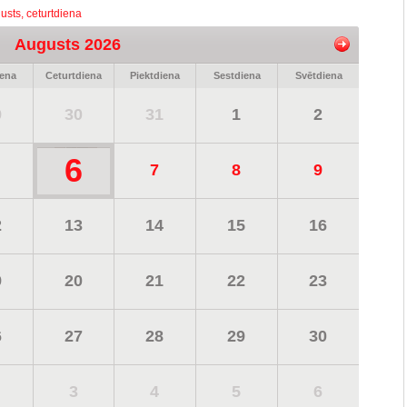
usts, ceturtdiena
Augusts 2026
iena
Ceturtdiena
Piektdiena
Sestdiena
Svētdiena
9
30
31
1
2
6
7
8
9
2
13
14
15
16
9
20
21
22
23
6
27
28
29
30
3
4
5
6