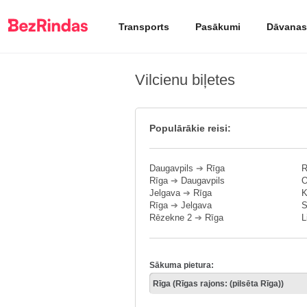
Transports
Pasākumi
Dāvanas
Vilcienu biļetes
Populārākie reisi:
Daugavpils
➔
Rīga
R
Rīga
➔
Daugavpils
O
Jelgava
➔
Rīga
K
Rīga
➔
Jelgava
S
Rēzekne 2
➔
Rīga
L
Sākuma pietura: