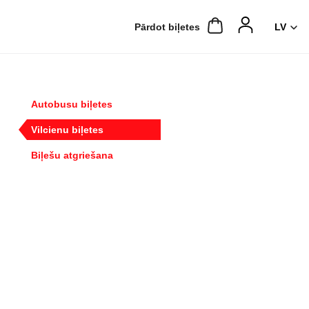
Pārdot biļetes
Autobusu biļetes
Vilcienu biļetes
Biļešu atgriešana