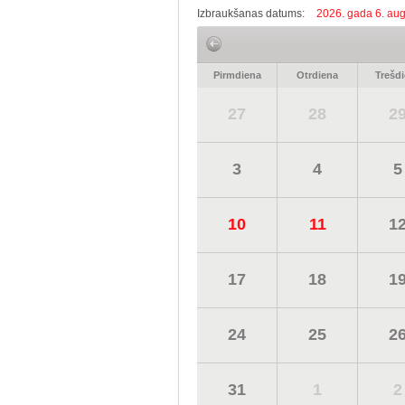
Izbraukšanas datums:
2026. gada 6. aug
Pirmdiena
Otrdiena
Trešd
27
28
2
3
4
5
10
11
1
17
18
1
24
25
2
31
1
2