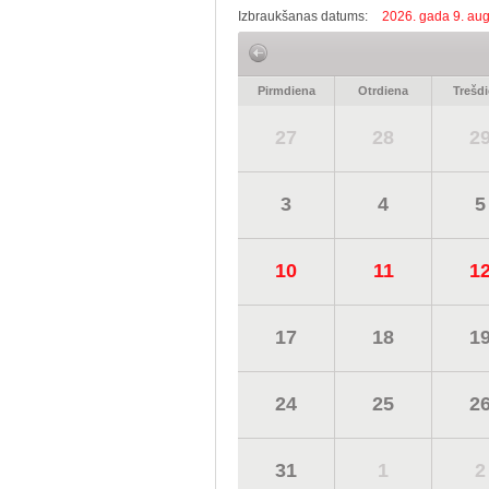
Izbraukšanas datums:
2026. gada 9. aug
Pirmdiena
Otrdiena
Trešd
27
28
2
3
4
5
10
11
1
17
18
1
24
25
2
31
1
2