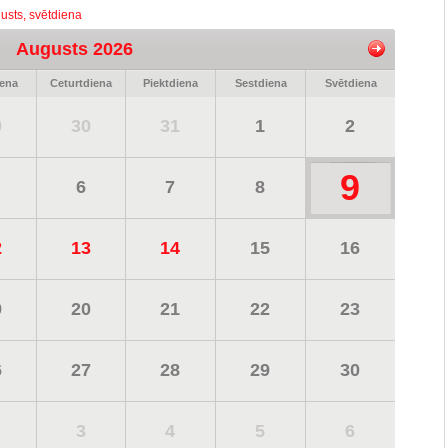
usts, svētdiena
Augusts 2026
iena
Ceturtdiena
Piektdiena
Sestdiena
Svētdiena
9
30
31
1
2
9
6
7
8
2
13
14
15
16
9
20
21
22
23
6
27
28
29
30
3
4
5
6