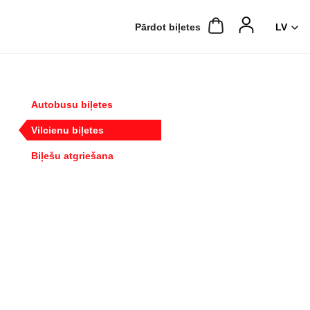
Pārdot biļetes
Autobusu biļetes
Vilcienu biļetes
Biļešu atgriešana