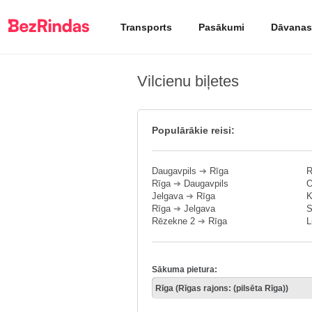
Transports
Pasākumi
Dāvanas
Vilcienu biļetes
Populārākie reisi:
Daugavpils
➔
Rīga
R
Rīga
➔
Daugavpils
O
Jelgava
➔
Rīga
K
Rīga
➔
Jelgava
S
Rēzekne 2
➔
Rīga
L
Sākuma pietura: