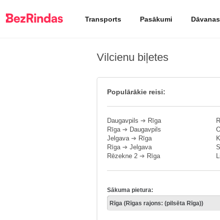
Transports
Pasākumi
Dāvanas
Vilcienu biļetes
Populārākie reisi:
Daugavpils
➔
Rīga
R
Rīga
➔
Daugavpils
O
Jelgava
➔
Rīga
K
Rīga
➔
Jelgava
S
Rēzekne 2
➔
Rīga
L
Sākuma pietura: