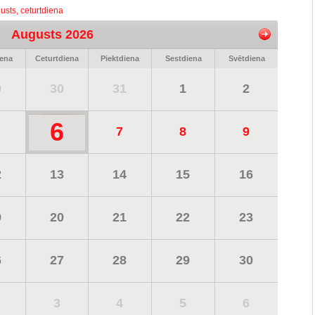
usts, ceturtdiena
Augusts 2026
iena
Ceturtdiena
Piektdiena
Sestdiena
Svētdiena
9
30
31
1
2
6
7
8
9
2
13
14
15
16
9
20
21
22
23
6
27
28
29
30
3
4
5
6