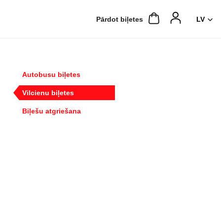
Pārdot biļetes
Autobusu biļetes
Vilcienu biļetes
Biļešu atgriešana