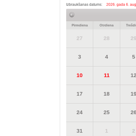
Izbraukšanas datums:
2026. gada 6. aug
Pirmdiena
Otrdiena
Trešd
27
28
2
3
4
5
10
11
1
17
18
1
24
25
2
31
1
2