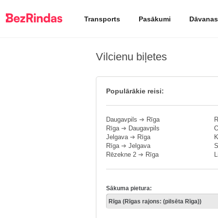
Transports
Pasākumi
Dāvanas
Vilcienu biļetes
Populārākie reisi:
Daugavpils
➔
Rīga
R
Rīga
➔
Daugavpils
O
Jelgava
➔
Rīga
K
Rīga
➔
Jelgava
S
Rēzekne 2
➔
Rīga
L
Sākuma pietura: