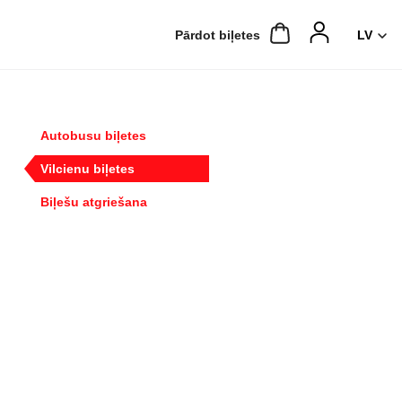
Pārdot biļetes
Autobusu biļetes
Vilcienu biļetes
Biļešu atgriešana