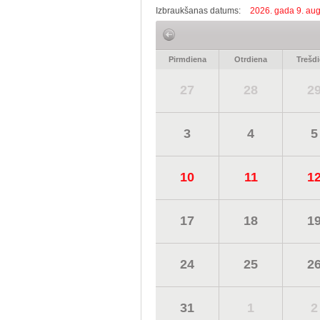
Izbraukšanas datums:
2026. gada 9. aug
Pirmdiena
Otrdiena
Trešd
27
28
2
3
4
5
10
11
1
17
18
1
24
25
2
31
1
2