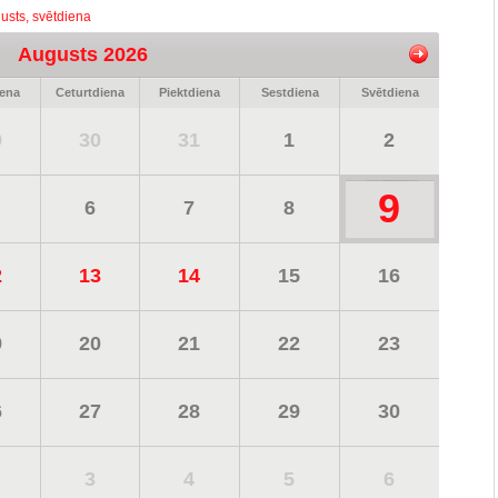
usts, svētdiena
Augusts 2026
iena
Ceturtdiena
Piektdiena
Sestdiena
Svētdiena
9
30
31
1
2
9
6
7
8
2
13
14
15
16
9
20
21
22
23
6
27
28
29
30
3
4
5
6