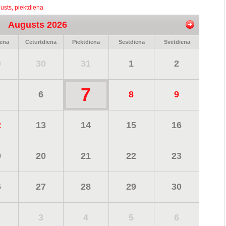
usts, piektdiena
Augusts 2026
iena
Ceturtdiena
Piektdiena
Sestdiena
Svētdiena
9
30
31
1
2
7
6
8
9
2
13
14
15
16
9
20
21
22
23
6
27
28
29
30
3
4
5
6