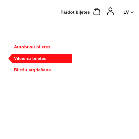
Pārdot biļetes
Autobusu biļetes
Vilcienu biļetes
Biļešu atgriešana