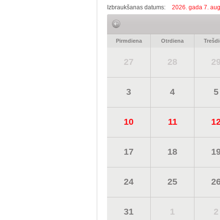
Izbraukšanas datums:
2026. gada 7. aug
Pirmdiena
Otrdiena
Trešd
27
28
2
3
4
5
10
11
1
17
18
1
24
25
2
31
1
2