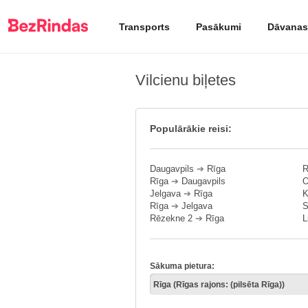
Transports
Pasākumi
Dāvanas
Vilcienu biļetes
Populārākie reisi:
Daugavpils
➔
Rīga
R
Rīga
➔
Daugavpils
O
Jelgava
➔
Rīga
K
Rīga
➔
Jelgava
S
Rēzekne 2
➔
Rīga
L
Sākuma pietura: