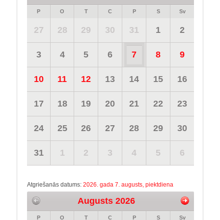
P
O
T
C
P
S
Sv
27
28
29
30
31
1
2
3
4
5
6
7
8
9
10
11
12
13
14
15
16
17
18
19
20
21
22
23
24
25
26
27
28
29
30
31
1
2
3
4
5
6
Atgriešanās datums:
2026. gada 7. augusts, piektdiena
Augusts 2026
P
O
T
C
P
S
Sv