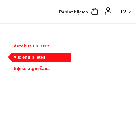
Pārdot biļetes
Autobusu biļetes
Vilcienu biļetes
Biļešu atgriešana