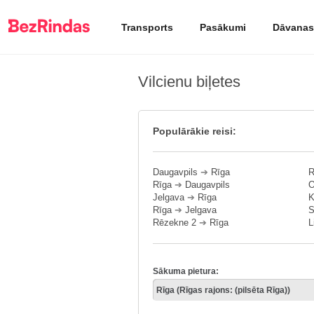
Transports
Pasākumi
Dāvanas
Vilcienu biļetes
Populārākie reisi:
Daugavpils
➔
Rīga
R
Rīga
➔
Daugavpils
O
Jelgava
➔
Rīga
K
Rīga
➔
Jelgava
S
Rēzekne 2
➔
Rīga
L
Sākuma pietura: