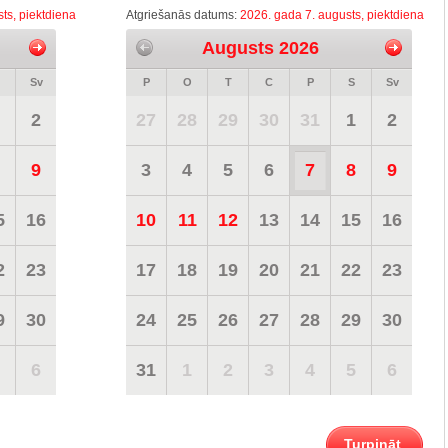
ts, piektdiena
Atgriešanās datums:
2026. gada 7. augusts, piektdiena
Augusts 2026
Sv
P
O
T
C
P
S
Sv
2
27
28
29
30
31
1
2
9
3
4
5
6
7
8
9
5
16
10
11
12
13
14
15
16
2
23
17
18
19
20
21
22
23
9
30
24
25
26
27
28
29
30
6
31
1
2
3
4
5
6
Turpināt