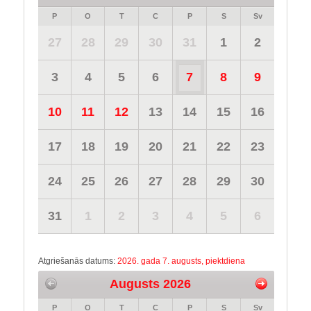
P
O
T
C
P
S
Sv
27
28
29
30
31
1
2
3
4
5
6
7
8
9
10
11
12
13
14
15
16
17
18
19
20
21
22
23
24
25
26
27
28
29
30
31
1
2
3
4
5
6
Atgriešanās datums:
2026. gada 7. augusts, piektdiena
Augusts 2026
P
O
T
C
P
S
Sv