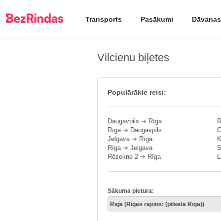
Transports
Pasākumi
Dāvanas
Vilcienu biļetes
Populārākie reisi:
Daugavpils
➔
Rīga
R
Rīga
➔
Daugavpils
O
Jelgava
➔
Rīga
K
Rīga
➔
Jelgava
S
Rēzekne 2
➔
Rīga
L
Sākuma pietura: