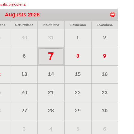
usts, piektdiena
Augusts 2026
iena
Ceturtdiena
Piektdiena
Sestdiena
Svētdiena
9
30
31
1
2
7
6
8
9
2
13
14
15
16
9
20
21
22
23
6
27
28
29
30
3
4
5
6