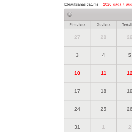
Izbraukšanas datums:
2026. gada 7. aug
Pirmdiena
Otrdiena
Trešd
27
28
2
3
4
5
10
11
1
17
18
1
24
25
2
31
1
2