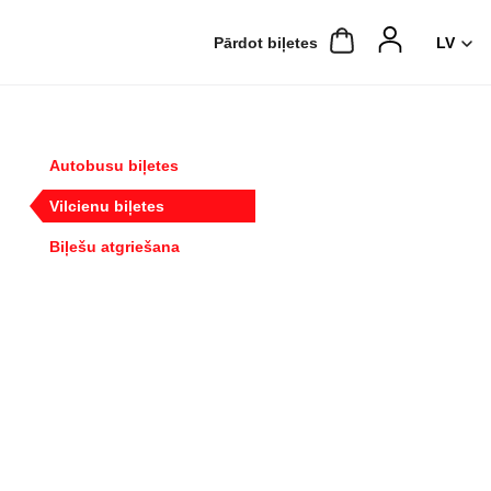
Pārdot biļetes
Autobusu biļetes
Vilcienu biļetes
Biļešu atgriešana