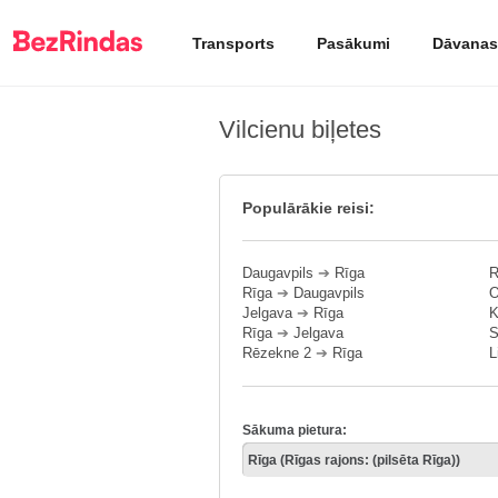
Transports
Pasākumi
Dāvanas
Vilcienu biļetes
Populārākie reisi:
Daugavpils
➔
Rīga
R
Rīga
➔
Daugavpils
O
Jelgava
➔
Rīga
K
Rīga
➔
Jelgava
S
Rēzekne 2
➔
Rīga
L
Sākuma pietura: