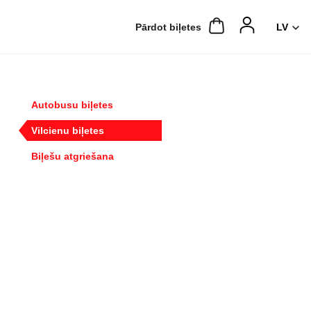
Pārdot biļetes
Autobusu biļetes
Vilcienu biļetes
Biļešu atgriešana