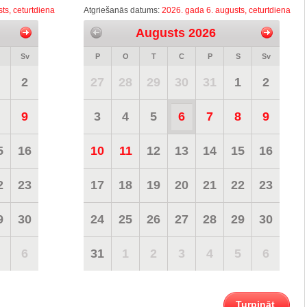
ts, ceturtdiena
Atgriešanās datums:
2026. gada 6. augusts, ceturtdiena
Augusts 2026
Sv
P
O
T
C
P
S
Sv
2
27
28
29
30
31
1
2
9
3
4
5
6
7
8
9
5
16
10
11
12
13
14
15
16
2
23
17
18
19
20
21
22
23
9
30
24
25
26
27
28
29
30
6
31
1
2
3
4
5
6
Turpināt