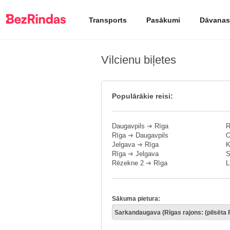
Transports
Pasākumi
Dāvanas
Vilcienu biļetes
Populārākie reisi:
Daugavpils
➔
Rīga
R
Rīga
➔
Daugavpils
O
Jelgava
➔
Rīga
K
Rīga
➔
Jelgava
S
Rēzekne 2
➔
Rīga
L
Sākuma pietura: