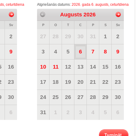
ts, ceturtdiena
Atgriešanās datums:
2026. gada 6. augusts, ceturtdiena
Augusts 2026
Sv
P
O
T
C
P
S
Sv
2
27
28
29
30
31
1
2
9
3
4
5
6
7
8
9
5
16
10
11
12
13
14
15
16
2
23
17
18
19
20
21
22
23
9
30
24
25
26
27
28
29
30
6
31
1
2
3
4
5
6
Turpināt