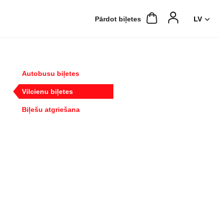
Pārdot biļetes
Autobusu biļetes
Vilcienu biļetes
Biļešu atgriešana