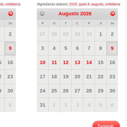
ts, svētdiena
Atgriešanās datums:
2026. gada 9. augusts, svētdiena
Augusts 2026
Sv
P
O
T
C
P
S
Sv
2
27
28
29
30
31
1
2
9
3
4
5
6
7
8
9
5
16
10
11
12
13
14
15
16
2
23
17
18
19
20
21
22
23
9
30
24
25
26
27
28
29
30
6
31
1
2
3
4
5
6
Turpināt