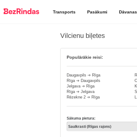
Transports
Pasākumi
Dāvanas
Vilcienu biļetes
Populārākie reisi:
Daugavpils
➔
Rīga
R
Rīga
➔
Daugavpils
O
Jelgava
➔
Rīga
K
Rīga
➔
Jelgava
S
Rēzekne 2
➔
Rīga
L
Sākuma pietura: