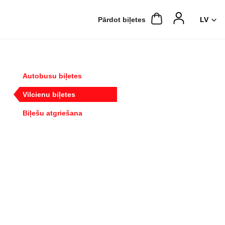
Pārdot biļetes
Autobusu biļetes
Vilcienu biļetes
Biļešu atgriešana