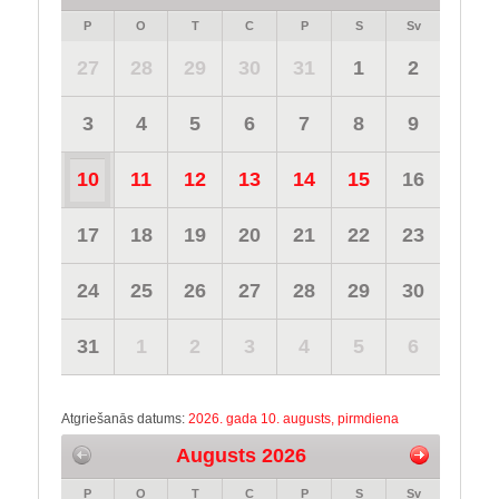
P
O
T
C
P
S
Sv
27
28
29
30
31
1
2
3
4
5
6
7
8
9
10
11
12
13
14
15
16
17
18
19
20
21
22
23
24
25
26
27
28
29
30
31
1
2
3
4
5
6
Atgriešanās datums:
2026. gada 10. augusts, pirmdiena
Augusts 2026
P
O
T
C
P
S
Sv