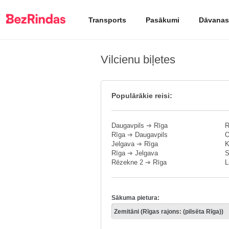
Transports
Pasākumi
Dāvanas
Vilcienu biļetes
Populārākie reisi:
Daugavpils
➔
Rīga
R
Rīga
➔
Daugavpils
O
Jelgava
➔
Rīga
K
Rīga
➔
Jelgava
S
Rēzekne 2
➔
Rīga
L
Sākuma pietura: