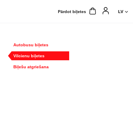
Pārdot biļetes
Autobusu biļetes
Vilcienu biļetes
Biļešu atgriešana