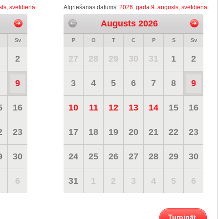
ts, svētdiena
Atgriešanās datums:
2026. gada 9. augusts, svētdiena
Augusts 2026
Sv
P
O
T
C
P
S
Sv
2
27
28
29
30
31
1
2
9
3
4
5
6
7
8
9
5
16
10
11
12
13
14
15
16
2
23
17
18
19
20
21
22
23
9
30
24
25
26
27
28
29
30
6
31
1
2
3
4
5
6
Turpināt