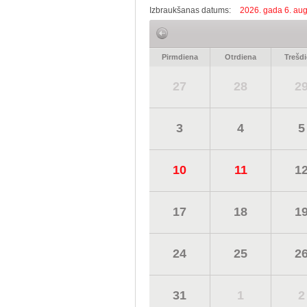
Izbraukšanas datums:
2026. gada 6. aug
Pirmdiena
Otrdiena
Trešd
27
28
2
3
4
5
10
11
1
17
18
1
24
25
2
31
1
2