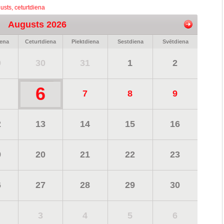
usts, ceturtdiena
Augusts 2026
iena
Ceturtdiena
Piektdiena
Sestdiena
Svētdiena
9
30
31
1
2
6
7
8
9
2
13
14
15
16
9
20
21
22
23
6
27
28
29
30
3
4
5
6