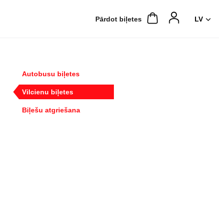
Pārdot biļetes
Autobusu biļetes
Vilcienu biļetes
Biļešu atgriešana