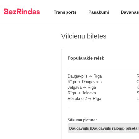
Transports
Pasākumi
Dāvanas
Vilcienu biļetes
Populārākie reisi:
Daugavpils
➔
Rīga
R
Rīga
➔
Daugavpils
O
Jelgava
➔
Rīga
K
Rīga
➔
Jelgava
S
Rēzekne 2
➔
Rīga
L
Sākuma pietura: