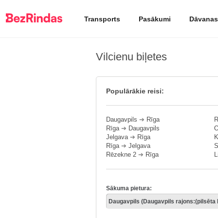
Transports
Pasākumi
Dāvanas
Vilcienu biļetes
Populārākie reisi:
Daugavpils
➔
Rīga
R
Rīga
➔
Daugavpils
O
Jelgava
➔
Rīga
K
Rīga
➔
Jelgava
S
Rēzekne 2
➔
Rīga
L
Sākuma pietura: