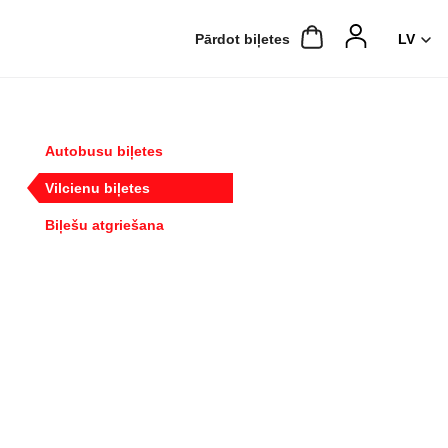
Pārdot biļetes
Autobusu biļetes
Vilcienu biļetes
Biļešu atgriešana