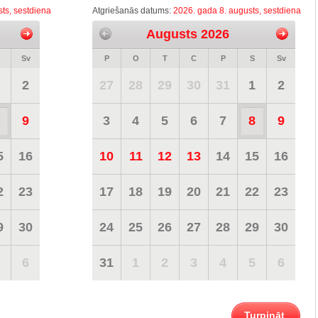
ts, sestdiena
Atgriešanās datums:
2026. gada 8. augusts, sestdiena
Augusts 2026
Sv
P
O
T
C
P
S
Sv
2
27
28
29
30
31
1
2
9
3
4
5
6
7
8
9
5
16
10
11
12
13
14
15
16
2
23
17
18
19
20
21
22
23
9
30
24
25
26
27
28
29
30
6
31
1
2
3
4
5
6
Turpināt