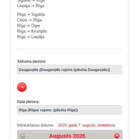
Sigulda
➔
Rīga
Liepāja
➔
Rīga
Rīga
➔
Sigulda
Cēsis
➔
Rīga
Rīga
➔
Ogre
Rīga
➔
Krustpils
Rīga
➔
Liepāja
Sākuma pietura:
Gala pietura:
Izbraukšanas datums:
2026. gada 7. augusts, piektdiena
Augusts 2026