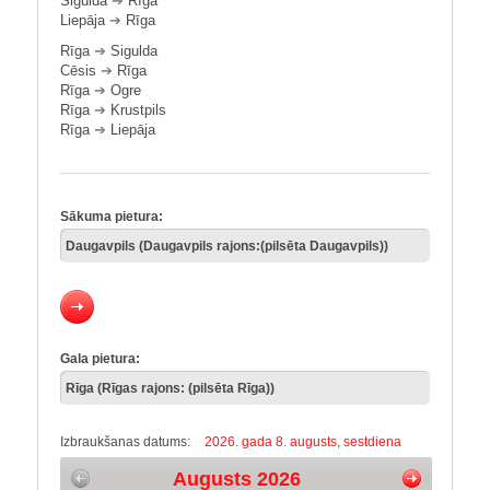
Sigulda
➔
Rīga
Liepāja
➔
Rīga
Rīga
➔
Sigulda
Cēsis
➔
Rīga
Rīga
➔
Ogre
Rīga
➔
Krustpils
Rīga
➔
Liepāja
Sākuma pietura:
Gala pietura:
Izbraukšanas datums:
2026. gada 8. augusts, sestdiena
Augusts 2026