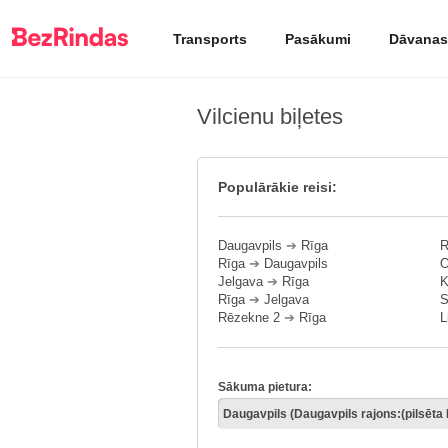
Transports
Pasākumi
Dāvanas
Vilcienu biļetes
Populārākie reisi:
Daugavpils
➔
Rīga
R
Rīga
➔
Daugavpils
O
Jelgava
➔
Rīga
K
Rīga
➔
Jelgava
S
Rēzekne 2
➔
Rīga
L
Sākuma pietura: