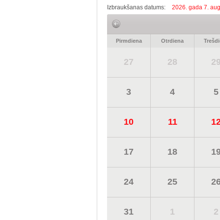
Izbraukšanas datums:
2026. gada 7. aug
Pirmdiena
Otrdiena
Trešd
27
28
2
3
4
5
10
11
1
17
18
1
24
25
2
31
1
2