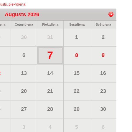
usts, piektdiena
Augusts 2026
iena
Ceturtdiena
Piektdiena
Sestdiena
Svētdiena
9
30
31
1
2
7
6
8
9
2
13
14
15
16
9
20
21
22
23
6
27
28
29
30
3
4
5
6