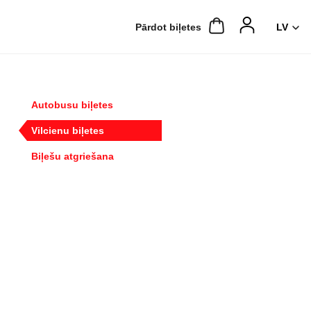
Pārdot biļetes
Autobusu biļetes
Vilcienu biļetes
Biļešu atgriešana