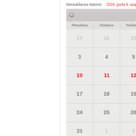
Izbraukšanas datums:
2026. gada 9. aug
Pirmdiena
Otrdiena
Trešd
27
28
2
3
4
5
10
11
1
17
18
1
24
25
2
31
1
2