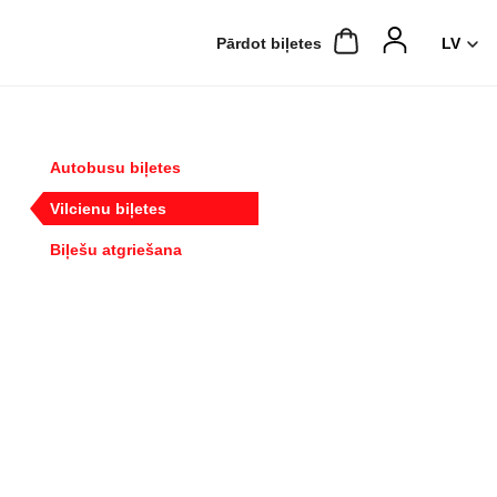
Pārdot biļetes
Autobusu biļetes
Vilcienu biļetes
Biļešu atgriešana