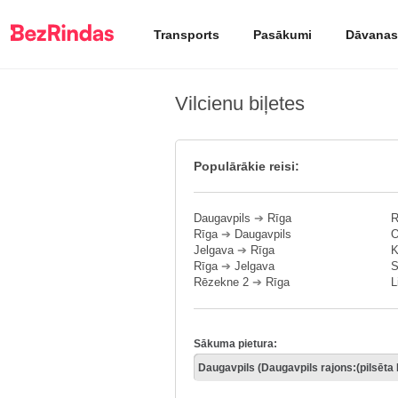
Transports
Pasākumi
Dāvanas
Vilcienu biļetes
Populārākie reisi:
Daugavpils
➔
Rīga
R
Rīga
➔
Daugavpils
O
Jelgava
➔
Rīga
K
Rīga
➔
Jelgava
S
Rēzekne 2
➔
Rīga
L
Sākuma pietura: