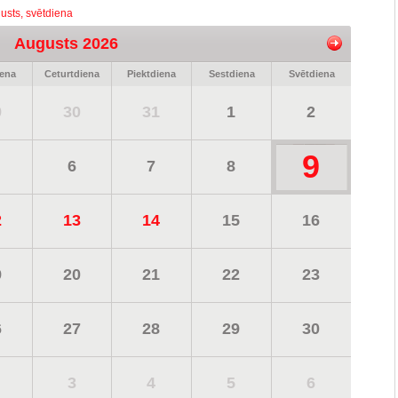
usts, svētdiena
Augusts 2026
iena
Ceturtdiena
Piektdiena
Sestdiena
Svētdiena
9
30
31
1
2
9
6
7
8
2
13
14
15
16
9
20
21
22
23
6
27
28
29
30
3
4
5
6