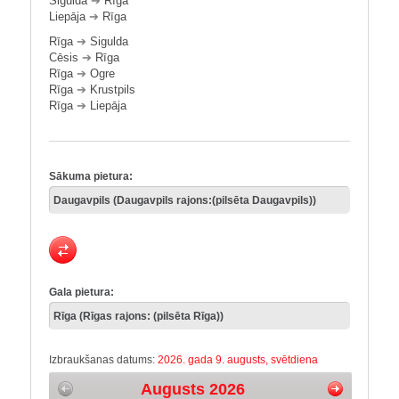
Sigulda
➔
Rīga
Liepāja
➔
Rīga
Rīga
➔
Sigulda
Cēsis
➔
Rīga
Rīga
➔
Ogre
Rīga
➔
Krustpils
Rīga
➔
Liepāja
Sākuma pietura:
Gala pietura:
Izbraukšanas datums:
2026. gada 9. augusts, svētdiena
Augusts 2026