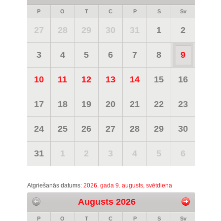
P
O
T
C
P
S
Sv
27
28
29
30
31
1
2
3
4
5
6
7
8
9
10
11
12
13
14
15
16
17
18
19
20
21
22
23
24
25
26
27
28
29
30
31
1
2
3
4
5
6
Atgriešanās datums:
2026. gada 9. augusts, svētdiena
Augusts 2026
P
O
T
C
P
S
Sv