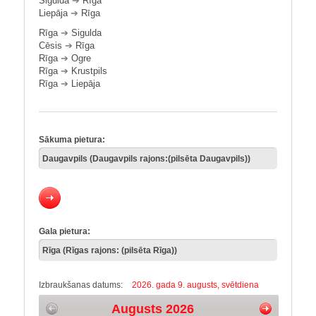
Sigulda
➔
Rīga
Liepāja
➔
Rīga
Rīga
➔
Sigulda
Cēsis
➔
Rīga
Rīga
➔
Ogre
Rīga
➔
Krustpils
Rīga
➔
Liepāja
Sākuma pietura:
Gala pietura:
Izbraukšanas datums:
2026. gada 9. augusts, svētdiena
Augusts 2026