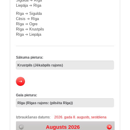
Sigulda
➔
Rīga
Liepāja
➔
Rīga
Rīga
➔
Sigulda
Cēsis
➔
Rīga
Rīga
➔
Ogre
Rīga
➔
Krustpils
Rīga
➔
Liepāja
Sākuma pietura:
Gala pietura:
Izbraukšanas datums:
2026. gada 8. augusts, sestdiena
Augusts 2026