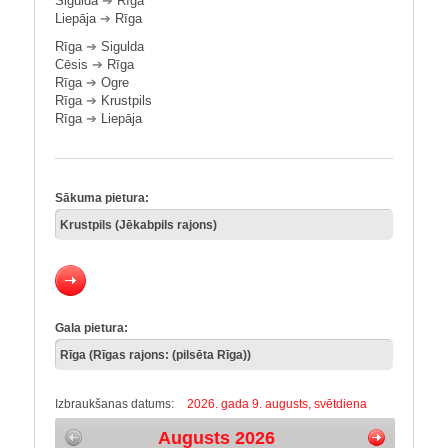
Sigulda
➔
Rīga
Liepāja
➔
Rīga
Rīga
➔
Sigulda
Cēsis
➔
Rīga
Rīga
➔
Ogre
Rīga
➔
Krustpils
Rīga
➔
Liepāja
Sākuma pietura:
Gala pietura:
Izbraukšanas datums:
2026. gada 9. augusts, svētdiena
Augusts 2026