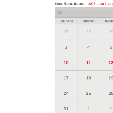
Izbraukšanas datums:
2026. gada 7. aug
Pirmdiena
Otrdiena
Trešd
27
28
2
3
4
5
10
11
1
17
18
1
24
25
2
31
1
2