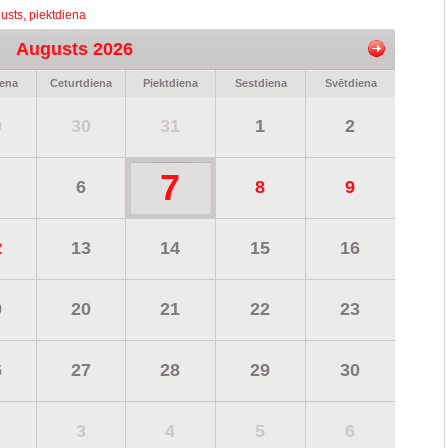
usts, piektdiena
Augusts 2026
iena
Ceturtdiena
Piektdiena
Sestdiena
Svētdiena
9
30
31
1
2
7
6
8
9
2
13
14
15
16
9
20
21
22
23
6
27
28
29
30
3
4
5
6