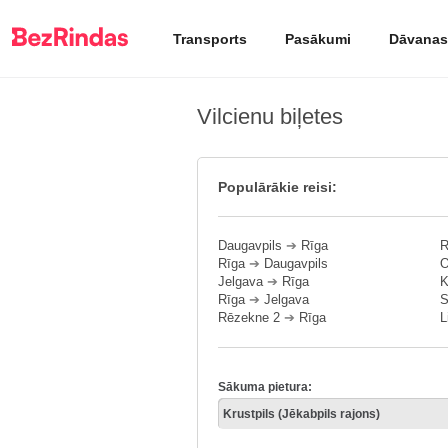
Transports
Pasākumi
Dāvanas
Vilcienu biļetes
Populārākie reisi:
Daugavpils
➔
Rīga
R
Rīga
➔
Daugavpils
O
Jelgava
➔
Rīga
K
Rīga
➔
Jelgava
S
Rēzekne 2
➔
Rīga
L
Sākuma pietura: