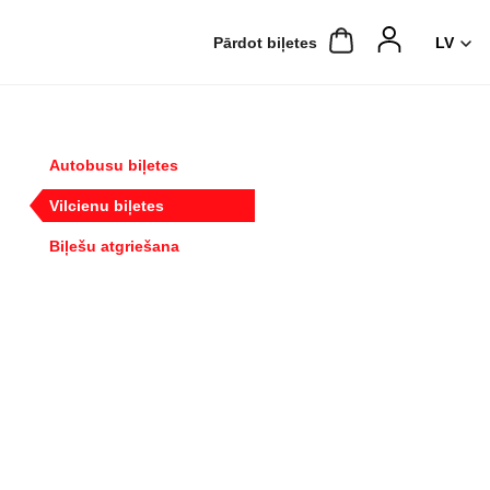
Pārdot biļetes
Autobusu biļetes
Vilcienu biļetes
Biļešu atgriešana