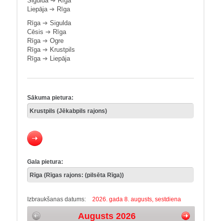
Sigulda
➔
Rīga
Liepāja
➔
Rīga
Rīga
➔
Sigulda
Cēsis
➔
Rīga
Rīga
➔
Ogre
Rīga
➔
Krustpils
Rīga
➔
Liepāja
Sākuma pietura:
Gala pietura:
Izbraukšanas datums:
2026. gada 8. augusts, sestdiena
Augusts 2026